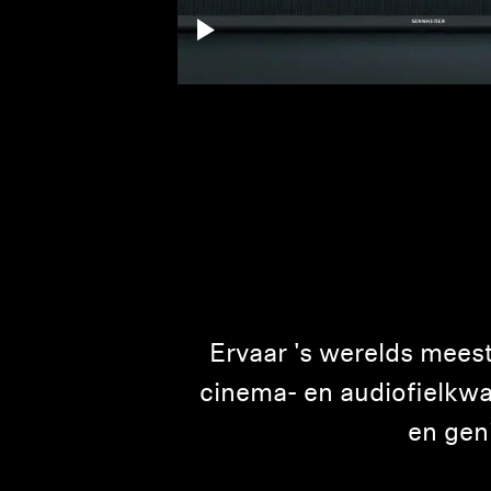
Ervaar 's werelds mees
cinema- en audiofielkwal
en gen