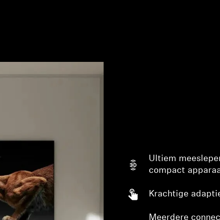
Ultiem meeslepen
compact apparaa
Krachtige adapti
Meerdere connect