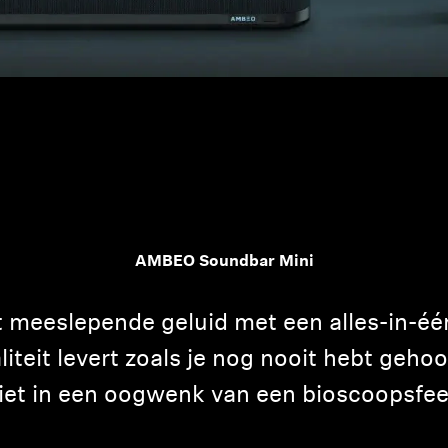
Inloggen vereist
Meld u aan bij uw account om producten aan uw verlanglijst
AMBEO Soundbar Mini
toe te voegen en uw eerder opgeslagen artikelen te bekijken.
Login
t meeslepende geluid met een alles-in-é
iteit levert zoals je nog nooit hebt geho
iet in een oogwenk van een bioscoopsfeer