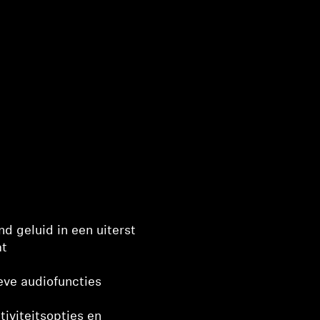
d geluid in een uiterst
t
eve audiofuncties
iviteitsopties en