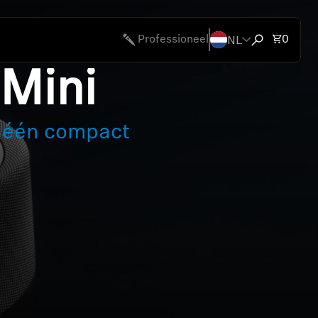
NL
Totaal
Professioneel
0
Zoekvenster
Mini
t één compact