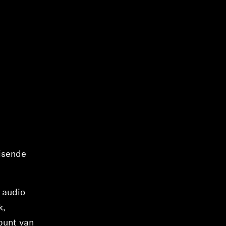
isende
 audio
k,
punt van