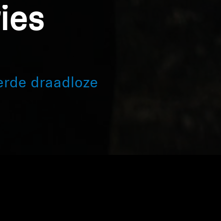
ies
erde draadloze