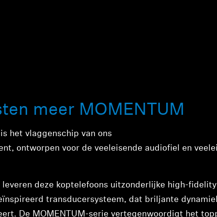
lijsten meer MOMENTUM
s het vlaggenschip van ons
t, ontworpen voor de veeleisende audiofiel en veele
leveren deze koptelefoons uitzonderlijke high-fidelity
eïnspireerd transducersysteem, dat briljante dynamie
ndeert. De MOMENTUM-serie vertegenwoordigt het top