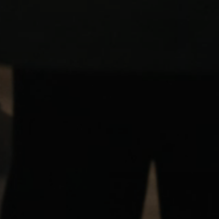
Inloggen vereist
Meld u aan bij uw account om producten aan uw verlanglijst
toe te voegen en uw eerder opgeslagen artikelen te bekijken.
Login