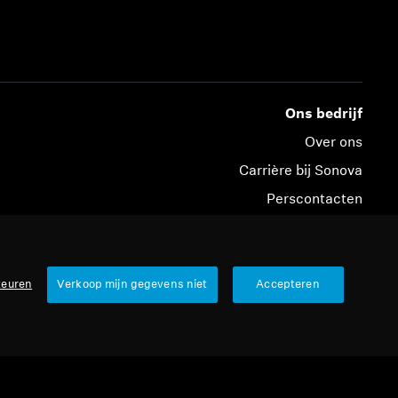
Ons bedrijf
Over ons
Carrière bij Sonova
Perscontacten
Nieuwskamer
Sennheiser Consumer merkambassadeurs
keuren
Verkoop mijn gegevens niet
Accepteren
© 2026 Sonova Consumer Hearing GmbH