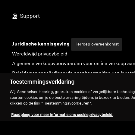
Support
Juridische kennisgeving
Herroep overeenkomst
Wereldwijd privacybeleid
Algemene verkoopvoorwaarden voor online verkoop aa
Beleid voor gecoördineerde openbaarmaking van kwet
Toestemmingsverklaring
Wij, Sennheiser Hearing, gebruiken cookies of vergelijkbare technolo
soorten cookies om je de beste ervaring tijdens je bezoek te bieden. Je
klikken op de link "Toestemmingsvoorkeuren".
Colofon
Verklaring inzake digitale toegankelijkheid
Cookie-instellingen
Raadpleeg voor meer informatie ons cookieprivacybeleid.
We ac