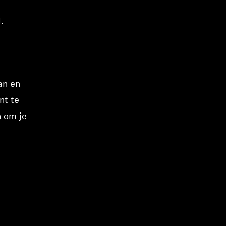
.
an en
nt te
n om je