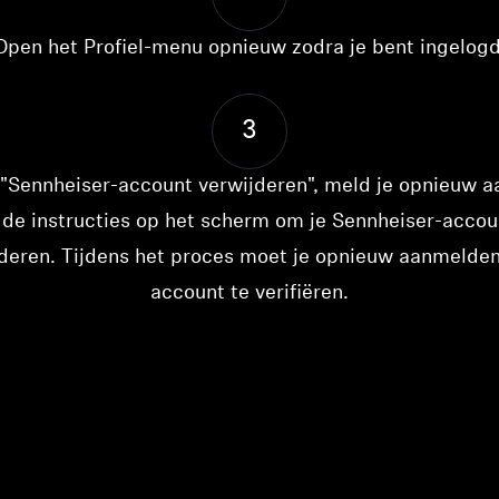
Open het Profiel-menu opnieuw zodra je bent ingelogd
3
 "Sennheiser-account verwijderen", meld je opnieuw a
Inloggen vereist
 de instructies op het scherm om je Sennheiser-accou
deren. Tijdens het proces moet je opnieuw aanmelde
Meld u aan bij uw account om producten aan uw verlanglijst
toe te voegen en uw eerder opgeslagen artikelen te bekijken.
account te verifiëren.
Login