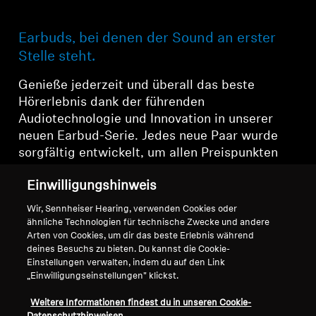
Earbuds, bei denen der Sound an erster
Stelle steht.
Genieße jederzeit und überall das beste
Hörerlebnis dank der führenden
Audiotechnologie und Innovation in unserer
neuen Earbud-Serie. Jedes neue Paar wurde
sorgfältig entwickelt, um allen Preispunkten
und Funktionsanforderungen gerecht zu
Einwilligungshinweis
werden.
Wir, Sennheiser Hearing, verwenden Cookies oder
ähnliche Technologien für technische Zwecke und andere
Arten von Cookies, um dir das beste Erlebnis während
deines Besuchs zu bieten. Du kannst die Cookie-
True Wireless
Einstellungen verwalten, indem du auf den Link
„Einwilligungseinstellungen" klickst.
Sortieren
Weitere Informationen findest du in unseren Cookie-