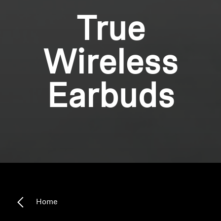
True
Wireless
Earbuds
Home