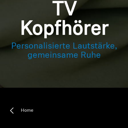
TV
Kopfhörer
Personalisierte Lautstärke,
gemeinsame Ruhe
Home