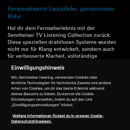
Personalisierte Lautstärke, gemeinsame
Ruhe
Hol dir dein Fernseherlebnis mit der
Sennheiser TV Listening Collection zurück.
Diese speziellen drahtlosen Systeme wurden
nicht nur für Klang entwickelt, sondern auch
für verbesserte Klarheit, vollständige
Personalisierung und Bewegungsfreiheit in
Einwilligungshinweis
deinem Zuhause. Hör auf, Kompromisse bei der
Lautstärke einzugehen – genieße die Sendung
Wir, Sennheiser Hearing, verwenden Cookies oder
ähnliche Technologien für technische Zwecke und andere
wieder.
Arten von Cookies, um dir das beste Erlebnis während
deines Besuchs zu bieten. Du kannst die Cookie-
Einstellungen verwalten, indem du auf den Link
„Einwilligungseinstellungen" klickst.
TV-Kopfhörer
Weitere Informationen findest du in unseren Cookie-
Datenschutzhinweisen.