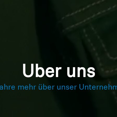
Über uns
fahre mehr über unser Unterneh