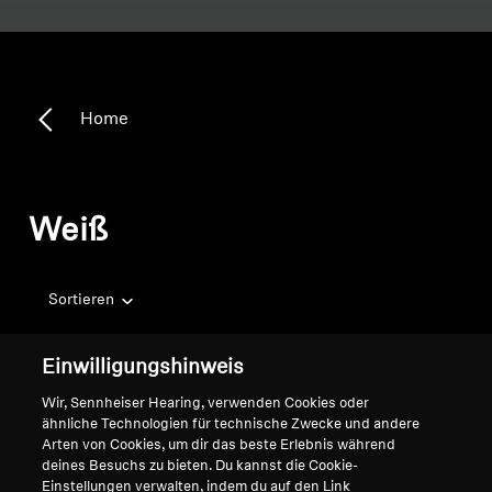
Home
Weiß
Sortieren
Einwilligungshinweis
Wir, Sennheiser Hearing, verwenden Cookies oder
ähnliche Technologien für technische Zwecke und andere
Arten von Cookies, um dir das beste Erlebnis während
deines Besuchs zu bieten. Du kannst die Cookie-
Einstellungen verwalten, indem du auf den Link