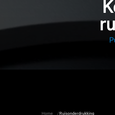
K
r
P
Home
Ruisonderdrukking