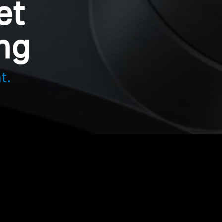
et
ng
t.