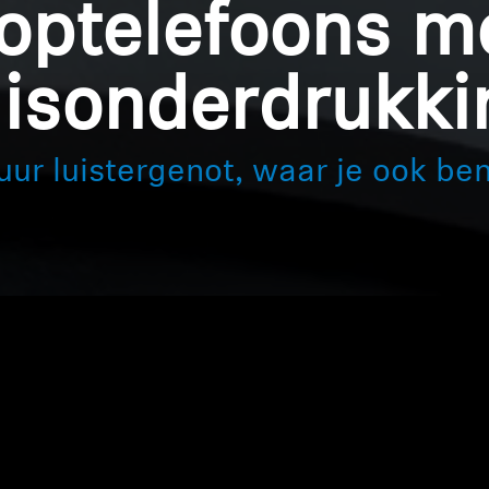
optelefoons m
uisonderdrukki
uur luistergenot, waar je ook ben