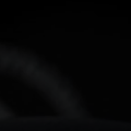
Inloggen vereist
Meld u aan bij uw account om producten aan uw verlanglijst
toe te voegen en uw eerder opgeslagen artikelen te bekijken.
Login