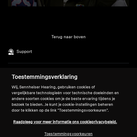
Terug naar boven
Support
Juridische kennisgeving
Ons bedrijf
Toestemmingsverklaring
Over ons
Wij, Sennheiser Hearing, gebruiken cookies of
Herroep overeenkomst
Carrière bij Sonova
vergelijkbare technologieën voor technische doeleinden en
Perscontacten
Wereldwijd privacybeleid
andere soorten cookies om je de beste ervaring tijdens je
Nieuwskamer
bezoek te bieden. Je kunt je cookie-instellingen beheren
Algemene verkoopvoorwaarden
door te klikken op de link "Toestemmingsvoorkeuren".
Sennheiser Consumer
voor online verkoop aan
merkambassadeurs
consumenten
Raadpleeg voor meer informatie ons cookieprivacybeleid.
Beleid voor gecoördineerde
Toestemmingsvoorkeuren
openbaarmaking van