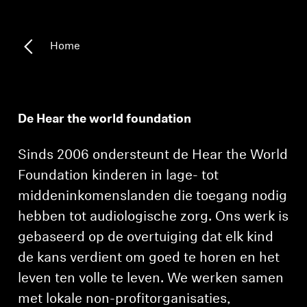
Koptelefoononderdelen en accessoires
Home
Hearing
Gehoor per categorie
De Hear the world foundation
TV-koptelefoons voor gehoorondersteuning
Sinds 2006 ondersteunt de Hear the World
Foundation kinderen in lage- tot
Gehoorbronnen
middeninkomenslanden die toegang nodig
hebben tot audiologische zorg. Ons werk is
Originele gehooronderdelengehoor en accessoires
gebaseerd op de overtuiging dat elk kind
de kans verdient om goed te horen en het
leven ten volle te leven. We werken samen
Soundbars
met lokale non-profitorganisaties,