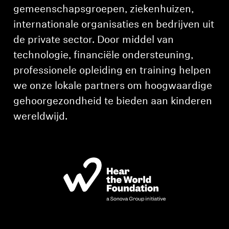
AMBEO soundbars en Subs
gemeenschapsgroepen, ziekenhuizen,
internationale organisaties en bedrijven uit
Ontdek AMBEO
de private sector. Door middel van
technologie, financiële ondersteuning,
AMBEO-onderdelen en accessoires
professionele opleiding en training helpen
we onze lokale partners om hoogwaardige
Ontdekken
gehoorgezondheid te bieden aan kinderen
wereldwijd.
Over ons
Innovaties
Sound Space
Support