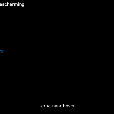
bescherming
toe te voegen en uw eerder opgeslagen artikelen te bekijken.
Login
om
Terug naar boven