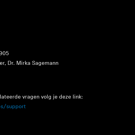
1905
uter, Dr. Mirka Sagemann
lateerde vragen volg je deze link:
es/support
Inloggen vereist
Meld u aan bij uw account om producten aan uw verlanglijst