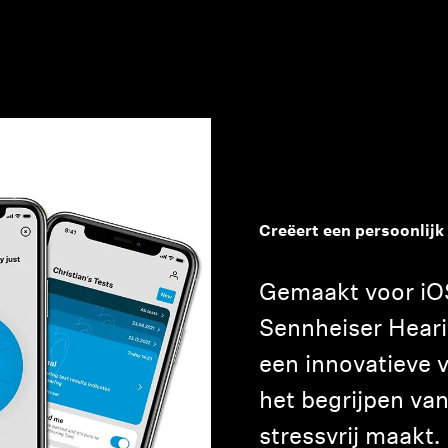
Inloggen vereist
Creëert een persoonlij
Meld u aan bij uw account om producten aan uw verlanglijst
toe te voegen en uw eerder opgeslagen artikelen te bekijken.
Gemaakt voor iOS
Login
Sennheiser Heari
een innovatieve 
het begrijpen van
stressvrij maakt.