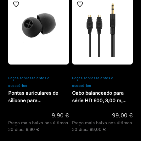
Refurbished
Refurbished
Peças sobressalentes e
Peças sobressalentes e
acessórios
acessórios
Pontas auriculares de
Cabo balanceado para
silicone para
série HD 600, 3,00 m,
MOMENTUM True
jack 4,4 mm
9,90 €
99,00 €
Wireless
Preço mais baixo nos últimos
Preço mais baixo nos últimos
30 dias:
9,90 €
30 dias:
99,00 €