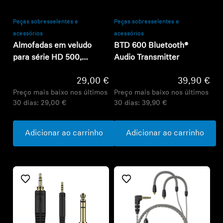
Peças sobresselentes e
Peças sobresselentes e
acessórios
acessórios
Almofadas em veludo
BTD 600 Bluetooth®
para série HD 500,
Audio Transmitter
afinação analítica
29,00 €
39,90 €
Preço mais baixo nos últimos
Preço mais baixo nos últimos
30 dias:
29,00 €
30 dias:
39,90 €
Adicionar ao carrinho
Adicionar ao carrinho