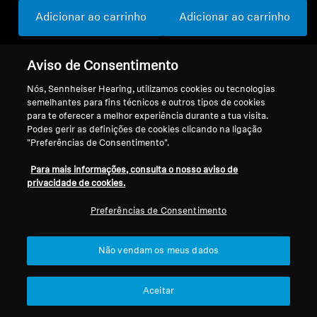
Adicionar ao carrinho
Adicionar ao carrinho
Aviso de Consentimento
Nós, Sennheiser Hearing, utilizamos cookies ou tecnologias
semelhantes para fins técnicos e outros tipos de cookies
para te oferecer a melhor experiência durante a tua visita.
Podes gerir as definições de cookies clicando na ligação
"Preferências de Consentimento".
Para mais informações, consulta o nosso aviso de
privacidade de cookies.
Refurbished
Refurbished
Preferências de Consentimento
Peças sobressalentes e
Peças sobresselentes e
Não vendam os meus dados
acessórios
acessórios
Almofadas auriculares
Almofadas em veludo
Aceitar
com filtros de cerúmen
para série HD 500,