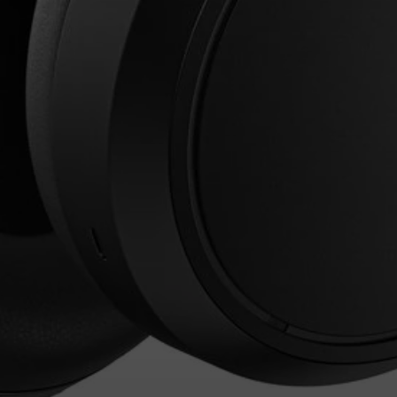
Login required
Log in to your account to add products to your wishlist and
view your previously saved items.
Login