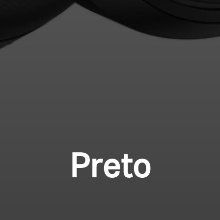
Preto