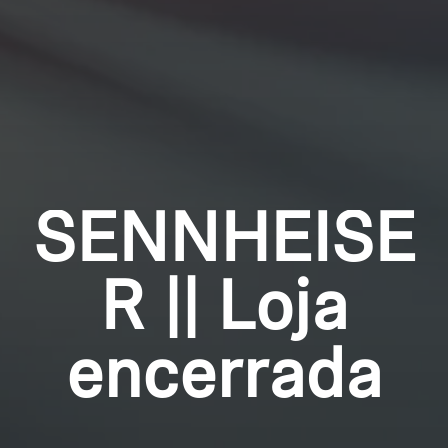
SENNHEISE
R || Loja
encerrada