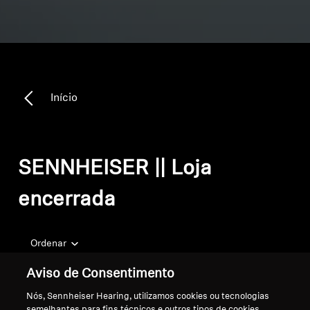
Início
SENNHEISER || Loja
encerrada
Ordenar
Aviso de Consentimento
Nós, Sennheiser Hearing, utilizamos cookies ou tecnologias
semelhantes para fins técnicos e outros tipos de cookies