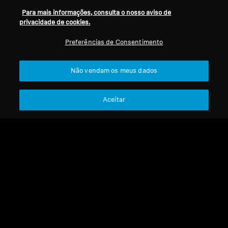
Para mais informações, consulta o nosso aviso de
privacidade de cookies.
Refurbished
Refurbished
Preferências de Consentimento
Auscultadores wireless
Auscultadores wireless
Não vendam os meus dados
MOMENTUM True
MOMENTUM 4 Wireless
Wireless 4
4.2
(173)
4.4
(532)
Aceitar
219,00 €
249,90 €
299,90 €
369,90 €
Preço mais baixo nos últimos
Preço mais baixo nos últimos
30 dias:
219,00 €
30 dias:
249,90 €
Adicionar ao carrinho
Adicionar ao carrinho