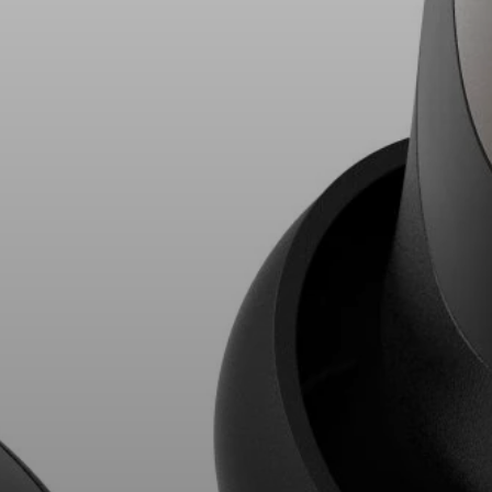
AMBEO Soundbars e Subs
Descobre a AMBEO
Peças e Acessórios AMBEO
Explorar
Sobre Nós
Inovações
Sound Space
Apoio