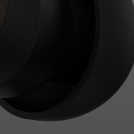
Login required
Log in to your account to add products to your
wishlist and view your previously saved items.
Login