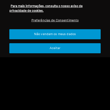
Para mais informações, consulta o nosso aviso de
privacidade de cookies.
Refurbished
Refurbished
Preferências de Consentimento
Auscultadores para TV
Auscultadores TV
Não vendam os meus dados
RS 195
RS 275 TV Headphones
4.5
(19)
4.4
(17)
Aceitar
379,90 €
249,90 €
Preço mais baixo nos últimos
Preço mais baixo nos últimos
30 dias:
379,90 €
30 dias:
249,90 €
Adicionar ao carrinho
Adicionar ao carrinho