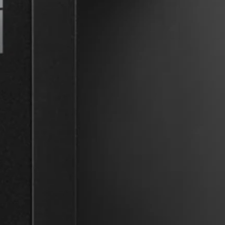
Peças e Acessórios para Auscultadores
Audição
Audição por Categoria
Auscultadores para Audição de TV
Recursos de Audição
Peças e Acessórios Originais para Audição
Barras de som