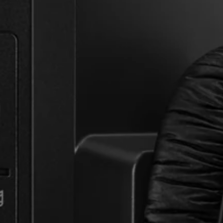
AMBEO Soundbars e Subs
Descobre a AMBEO
Peças e Acessórios AMBEO
Explorar
Sobre Nós
Inovações
Sound Space
Apoio