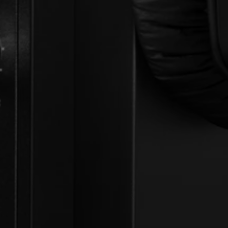
Login required
Log in to your account to add products to your
wishlist and view your previously saved items.
Login