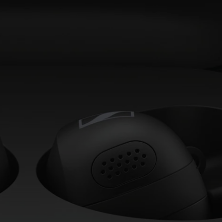
AMBEO Soundbars e Subs
Descobre a AMBEO
Peças e Acessórios AMBEO
Explorar
Sobre Nós
Inovações
Sound Space
Apoio