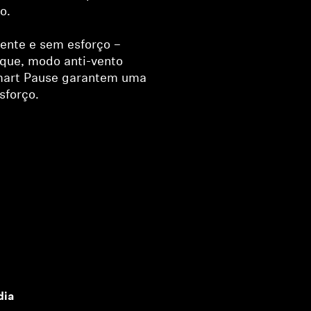
o.
gente e sem esforço –
oque, modo anti-vento
mart Pause garantem uma
sforço.
dia