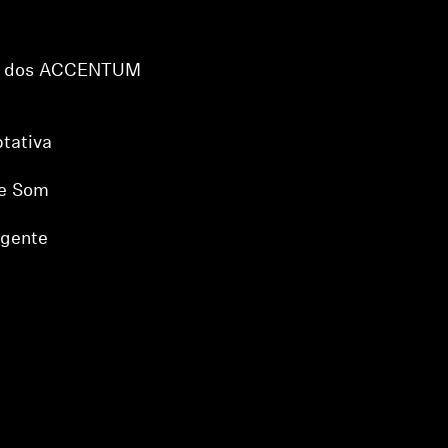
es dos ACCENTUM
tativa
de Som
igente