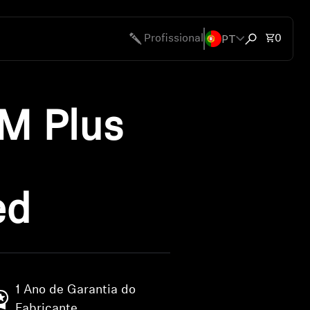
PT
Total 
Profissional
0
Abrir modal 
 Plus
ed
1 Ano de Garantia do
Fabricante