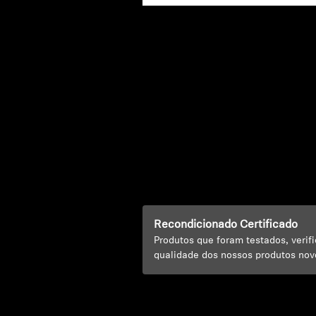
Recondicionado Certificado
Produtos que foram testados, veri
qualidade dos nossos produtos nov