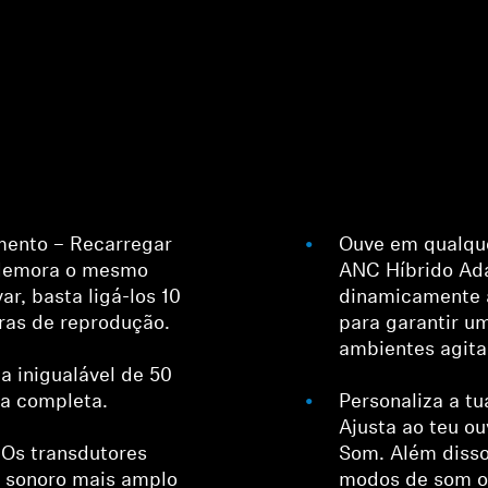
Login required
mento – Recarregar
Ouve em qualque
demora o mesmo
ANC Híbrido Ada
Log in to your account to add products to your wishlist and
ar, basta ligá-los 10
dinamicamente a
view your previously saved items.
ras de reprodução.
para garantir u
Login
ambientes agita
 inigualável de 50
a completa.
Personaliza a tu
Ajusta ao teu o
 Os transdutores
Som. Além disso
 sonoro mais amplo
modos de som ou