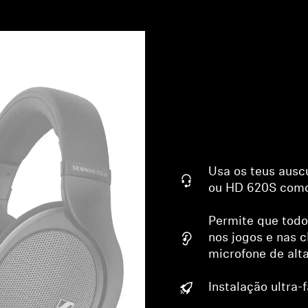
Usa os teus ausc
ou HD 620S como
Permite que tod
nos jogos e nas
microfone de alt
Instalação ultra-f