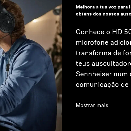
Melhora a tua voz para i
obténs dos nossos ausc
Conhece o HD 5
microfone adici
transforma de fo
teus auscultador
Sennheiser num d
comunicação de n
Mostrar mais