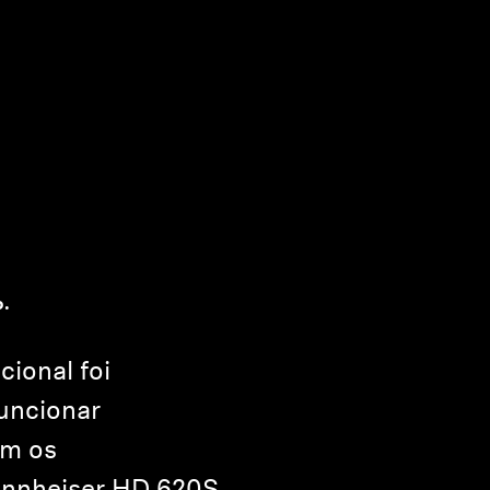
o.
cional foi
uncionar
om os