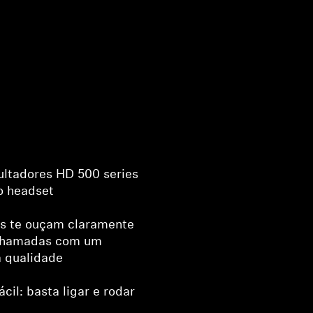
ultadores HD 500 series
 headset
os te ouçam claramente
 chamadas com um
a qualidade
ácil: basta ligar e rodar