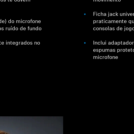
dos te ouvem
movimento
Ficha jack unive
ide) do microfone
praticamente qua
s ruído de fundo
consolas de jogo
te integrados no
Inclui adaptador
espumas proteto
microfone
Login required
Log in to your account to add products to your wishlist and
view your previously saved items.
Login