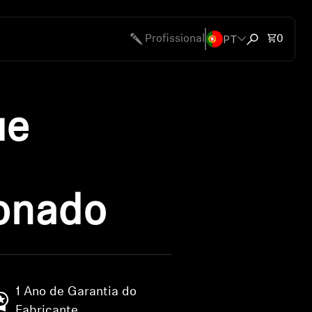
PT
Total 
Profissional
0
Abrir modal 
ue
onado
1 Ano de Garantia do
Fabricante