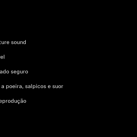
ture sound
el
zado seguro
 a poeira, salpicos e suor
reprodução