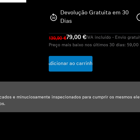
Devolução Gratuita em 30
Dias
79,00 €
IVA incluído - Envio gratui
139,90 €
Preço mais baixo nos últimos 30 dias:
59,00
Adicionar ao carrinho
ficados e minuciosamente inspecionados para cumprir os mesmos el
os.