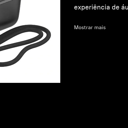
experiência de áu
Mostrar mais
Login required
Log in to your account to add products to your wishlist and
view your previously saved items.
Login