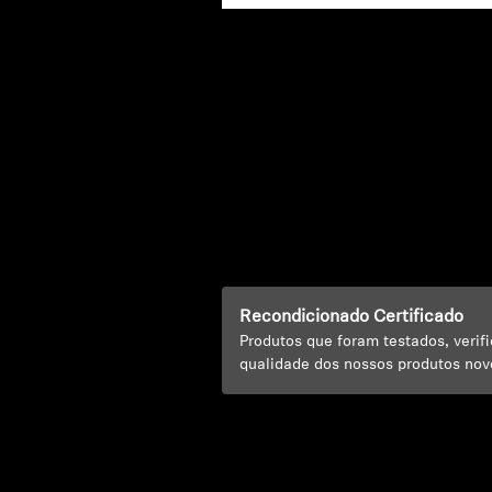
Recondicionado Certificado
Produtos que foram testados, veri
qualidade dos nossos produtos nov