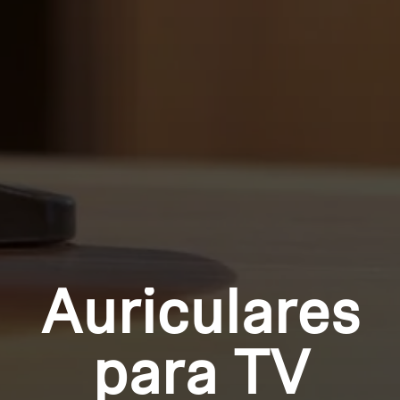
Auriculares
para TV