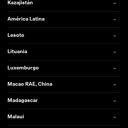
Kazajistán
América Latina
Se requiere iniciar sesión
Inicie sesión en su cuenta para agregar
Lesoto
productos a su lista de deseos y ver los artículos
guardados anteriormente.
Lituania
Acceso
Luxemburgo
Macao RAE, China
Madagascar
Malaui