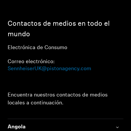
Barras de sonido y subwoofers AMBEO
Descubre AMBEO
Contactos de medios en todo el
Piezas y accesorios AMBEO
mundo
Electrónica de Consumo
Descubrir
Correo electrónico:
SennheiserUK@pistonagency.com
Acerca de nosotros
Innovaciones
Encuentra nuestros contactos de medios
Sound Space
locales a continuación.
Asistencia
Angola