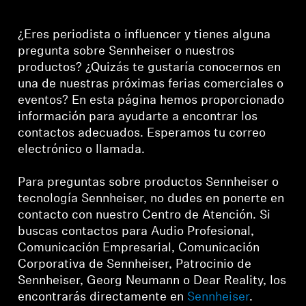
Piezas y accesorios para auriculares
¿Eres periodista o influencer y tienes alguna
pregunta sobre Sennheiser o nuestros
productos? ¿Quizás te gustaría conocernos en
Audición
una de nuestras próximas ferias comerciales o
eventos? En esta página hemos proporcionado
Audición por categoría
información para ayudarte a encontrar los
contactos adecuados. Esperamos tu correo
electrónico o llamada.
Auriculares para audición de TV
Para preguntas sobre productos Sennheiser o
Recursos auditivos
tecnología Sennheiser, no dudes en ponerte en
contacto con nuestro Centro de Atención. Si
Piezas y accesorios auditivos originales
buscas contactos para Audio Profesional,
Comunicación Empresarial, Comunicación
Corporativa de Sennheiser, Patrocinio de
Barras de sonido
Sennheiser, Georg Neumann o Dear Reality, los
encontrarás directamente en
Sennheiser
.