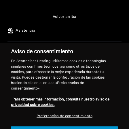
Volver arriba
Asistencia
Aviso de consentimiento
Aviso legal
Nuestra empresa
Acerca de nosotros
En Sennheiser Hearing utilizamos cookies o tecnologías
Desistir del contrato
Carrera profesional en
similares con fines técnicos, así como otros tipos de
cookies, para ofrecerte la mejor experiencia durante tu
Sonova
Política de privacidad global
visita. Puedes gestionar la configuración de las cookies
Contactos de prensa
Términos y condiciones generales
haciendo clic en el enlace «Preferencias de
Sala de prensa
de venta online a consumidores
consentimiento».
Embajadores de marca
Política de divulgación
Para obtener más información, consulta nuestro aviso de
Sennheiser Consumer
coordinada de vulnerabilidades
privacidad sobre cookies.
Preferencias de consentimiento