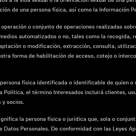
ivos a la vida sexual o la orientación sexual de una per
ción de una persona física, así como la Información 
er operación o conjunto de operaciones realizadas sob
medios automatizados o no, tales como la recogida, re
aptación o modificación, extracción, consulta, utiliza
 otra forma de habilitación de acceso, cotejo o interco
r persona física identificada o identificable de quien o
a Política, el término Interesados incluirá clientes, u
 y socios.
significa la persona física o jurídica que, sola o conj
e Datos Personales. De conformidad con las Leyes Apl