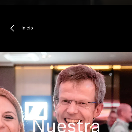
Piezas y accesorios para auriculares
Inicio
Audición
Audición por categoría
Auriculares para audición de TV
Recursos auditivos
Piezas y accesorios auditivos originales
Barras de sonido
Nuestra