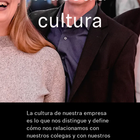
Barras de sonido y subwoofers AMBEO
cultura
Descubre AMBEO
Piezas y accesorios AMBEO
Descubrir
Acerca de nosotros
Innovaciones
Sound Space
La cultura de nuestra empresa
es lo que nos distingue y define
cómo nos relacionamos con
Asistencia
nuestros colegas y con nuestros