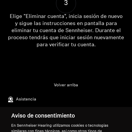
3
Barras de sonido y subwoofers AMBEO
Elige "Eliminar cuenta", inicia sesión de nuevo
Descubre AMBEO
y sigue las instrucciones en pantalla para
eliminar tu cuenta de Sennheiser. Durante el
Piezas y accesorios AMBEO
proceso tendrás que iniciar sesión nuevamente
para verificar tu cuenta.
Se requiere iniciar sesión
Descubrir
Inicie sesión en su cuenta para agregar
productos a su lista de deseos y ver los artículos
Acerca de nosotros
guardados anteriormente.
Volver arriba
Innovaciones
Acceso
Asistencia
Sound Space
Aviso de consentimiento
Aviso legal
Nuestra empresa
En Sennheiser Hearing utilizamos cookies o tecnologías
Asistencia
Acerca de nosotros
similares con fines técnicos, así como otros tipos de