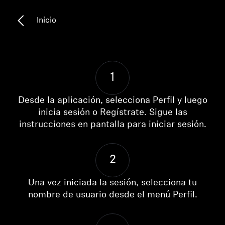
Piezas y accesorios para auriculares
Inicio
Audición
1
Audición por categoría
Desde la aplicación, selecciona Perfil y luego
Auriculares para audición de TV
inicia sesión o Regístrate. Sigue las
instrucciones en pantalla para iniciar sesión.
Recursos auditivos
2
Piezas y accesorios auditivos originales
Una vez iniciada la sesión, selecciona tu
nombre de usuario desde el menú Perfil.
Barras de sonido