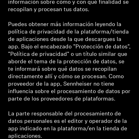
información sobre cómo y con qué finalidad se
Barras de sonido y subwoofers AMBEO
recopilan y procesan tus datos.
Descubre AMBEO
Puedes obtener más información leyendo la
política de privacidad de la plataforma/tienda
Piezas y accesorios AMBEO
de aplicaciones desde la que descargues la
app. Bajo el encabezado "Protección de datos",
"Política de privacidad" o un título similar que
Descubrir
aborde el tema de la protección de datos, se
te informará sobre qué datos se recopilan
Acerca de nosotros
directamente allí y cómo se procesan. Como
proveedor de la app, Sennheiser no tiene
influencia sobre el procesamiento de datos por
Innovaciones
parte de los proveedores de plataformas.
Sound Space
La parte responsable del procesamiento de
datos personales es el editor y operador de la
app indicado en la plataforma/en la tienda de
Asistencia
aplicaciones.