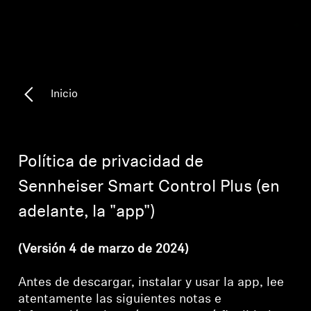
Piezas y accesorios para auriculares
Audición
Inicio
Audición por categoría
Auriculares para audición de TV
Política de privacidad de
Sennheiser Smart Control Plus (en
Recursos auditivos
adelante, la "app")
Piezas y accesorios auditivos originales
(Versión 4 de marzo de 2024)
Antes de descargar, instalar y usar la app, lee
Barras de sonido
atentamente las siguientes notas e