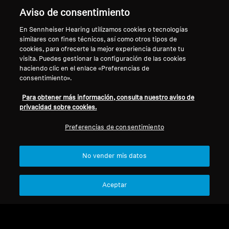
Volver arriba
Aviso de consentimiento
En Sennheiser Hearing utilizamos cookies o tecnologías
Asistencia
similares con fines técnicos, así como otros tipos de
cookies, para ofrecerte la mejor experiencia durante tu
visita. Puedes gestionar la configuración de las cookies
haciendo clic en el enlace «Preferencias de
Aviso legal
Nuestra empresa
consentimiento».
Acerca de nosotros
Desistir del contrato
Carrera profesional en
Para obtener más información, consulta nuestro aviso de
privacidad sobre cookies.
Sonova
Política de privacidad global
Contactos de prensa
Términos y condiciones generales
Preferencias de consentimiento
Sala de prensa
de venta online a consumidores
Embajadores de marca
Política de divulgación
No vender mis datos
Sennheiser Consumer
coordinada de vulnerabilidades
Aceptar
Aviso legal
Configuración de cookies
Declaración de accesibilidad digital