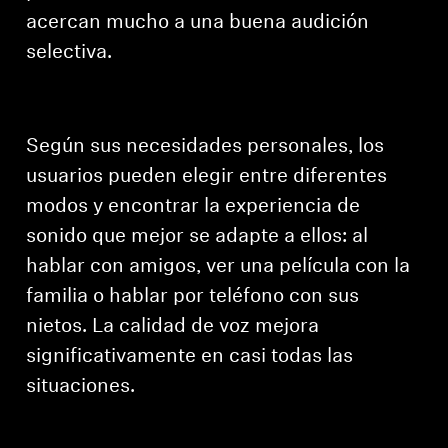
Inicie sesión en su cuenta para agregar
acercan mucho a una buena audición
productos a su lista de deseos y ver los artículos
selectiva.
guardados anteriormente.
Acceso
Según sus necesidades personales, los
usuarios pueden elegir entre diferentes
modos y encontrar la experiencia de
sonido que mejor se adapte a ellos: al
hablar con amigos, ver una película con la
familia o hablar por teléfono con sus
nietos. La calidad de voz mejora
significativamente en casi todas las
situaciones.