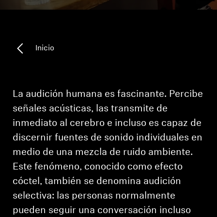
Piezas y accesorios para auriculares
Inicio
Audición
Audición por categoría
La audición humana es fascinante. Percibe
Auriculares para audición de TV
señales acústicas, las transmite de
inmediato al cerebro e incluso es capaz de
Recursos auditivos
discernir fuentes de sonido individuales en
medio de una mezcla de ruido ambiente.
Piezas y accesorios auditivos originales
Este fenómeno, conocido como efecto
cóctel, también se denomina audición
selectiva: las personas normalmente
Barras de sonido
pueden seguir una conversación incluso