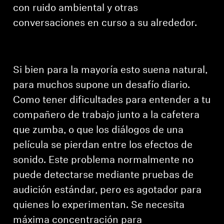
Barras de sonido y subwoofers AMBEO
con ruido ambiental y otras
conversaciones en curso a su alrededor.
Descubre AMBEO
Piezas y accesorios AMBEO
Si bien para la mayoría esto suena natural,
para muchos supone un desafío diario.
Descubrir
Como tener dificultades para entender a tu
compañero de trabajo junto a la cafetera
Acerca de nosotros
que zumba, o que los diálogos de una
película se pierdan entre los efectos de
Innovaciones
sonido. Este problema normalmente no
puede detectarse mediante pruebas de
Sound Space
audición estándar, pero es agotador para
quienes lo experimentan. Se necesita
Asistencia
máxima concentración para