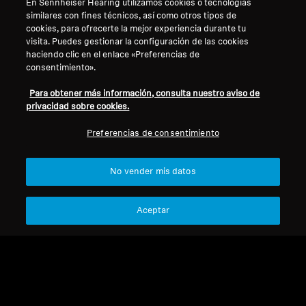
En Sennheiser Hearing utilizamos cookies o tecnologías
similares con fines técnicos, así como otros tipos de
cookies, para ofrecerte la mejor experiencia durante tu
Aviso legal
Nuestra empresa
visita. Puedes gestionar la configuración de las cookies
Acerca de nosotros
haciendo clic en el enlace «Preferencias de
Desistir del contrato
Carrera profesional en
consentimiento».
Sonova
Política de privacidad global
Para obtener más información, consulta nuestro aviso de
Contactos de prensa
Términos y condiciones generales
privacidad sobre cookies.
Sala de prensa
de venta online a consumidores
Embajadores de marca
Preferencias de consentimiento
Política de divulgación
Sennheiser Consumer
coordinada de vulnerabilidades
No vender mis datos
Aceptar
Aviso legal
Configuración de cookies
Declaración de accesibilidad digital
© 2026 Sonova Consumer Hearing GmbH