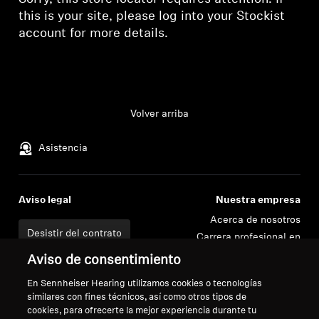
this is your site, please
log into your Stockist
Piezas y accesorios para auriculares
account
for more details.
Audición
Volver arriba
Audición por categoría
Asistencia
Auriculares para audición de TV
Recursos auditivos
Aviso legal
Nuestra empresa
Acerca de nosotros
Piezas y accesorios auditivos originales
Desistir del contrato
Carrera profesional en
Sonova
Política de privacidad global
Aviso de consentimiento
Contactos de prensa
Términos y condiciones generales
Se requiere iniciar sesión
En Sennheiser Hearing utilizamos cookies o tecnologías
Barras de sonido
Sala de prensa
de venta online a consumidores
similares con fines técnicos, así como otros tipos de
Inicie sesión en su cuenta para agregar
Embajadores de marca
Política de divulgación
cookies, para ofrecerte la mejor experiencia durante tu