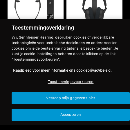
Toestemmingsverklaring
Wij, Sennheiser Hearing, gebruiken cookies of vergelijkbare
technologieën voor technische doeleinden en andere soorten
Refurbished
Refurbished
cookies om je de beste ervaring tijdens je bezoek te bieden. Je
kunt je cookie-instellingen beheren door te klikken op de link
"Toestemmingsvoorkeuren".
TV-koptelefoons
tv hoofdtelefoon
RS 5200
RS 275 TV hoofdtelefoon
Raadpleeg voor meer informatie ons cookieprivacybeleid.
4.5
(22)
4.4
(17)
Toestemmingsvoorkeuren
199,90 €
249,90 €
259,90 €
Laagste prijs in de afgelopen
Laagste prijs in de afgelopen
Verkoop mijn gegevens niet
30 dagen:
199,90 €
30 dagen:
249,90 €
Accepteren
Toevoegen aan winkelwagen
Toevoegen aan winkelwag