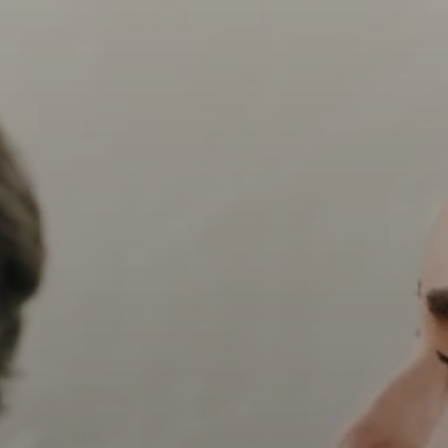
AMBEO soundbars en Subs
Ontdek AMBEO
AMBEO-onderdelen en accessoires
Ontdekken
Over ons
Innovaties
Sound Space
Support