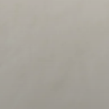
Koptelefoononderdelen en accessoires
Hearing
Gehoor per categorie
TV-koptelefoons voor gehoorondersteuning
Gehoorbronnen
Originele gehooronderdelengehoor en accessoires
Soundbars