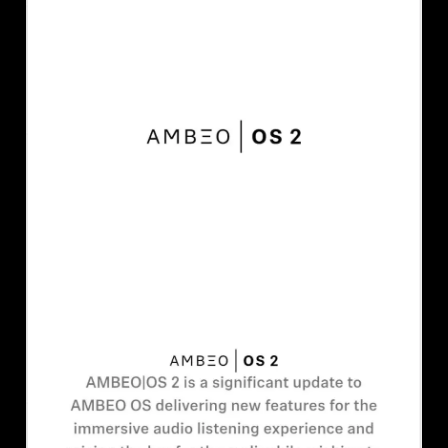
AMBEO soundbars en Subs
Ontdek AMBEO
AMBEO-onderdelen en accessoires
Ontdekken
Over ons
Innovaties
Sound Space
Support