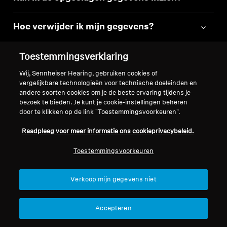
Hoe verwijder ik mijn gegevens?
Ik heb geen e-mail met een token
Toestemmingsverklaring
ontvangen tijdens het aanmelden?
Wij, Sennheiser Hearing, gebruiken cookies of
vergelijkbare technologieën voor technische doeleinden en
andere soorten cookies om je de beste ervaring tijdens je
bezoek te bieden. Je kunt je cookie-instellingen beheren
door te klikken op de link "Toestemmingsvoorkeuren".
Raadpleeg voor meer informatie ons cookieprivacybeleid.
Terug naar boven
Toestemmingsvoorkeuren
Support
Verkoop mijn gegevens niet
Juridische kennisgeving
Ons bedrijf
Accepteren
Over ons
Herroep overeenkomst
Carrière bij Sonova