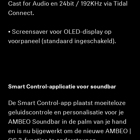
Cast for Audio en 24bit / 192KHz via Tidal
Connect.
• Screensaver voor OLED-display op
voorpaneel (standaard ingeschakeld).
Inloggen vereist
Smart Control-applicatie voor soundbar
Meld u aan bij uw account om producten aan uw
verlanglijst toe te voegen en uw eerder
opgeslagen artikelen te bekijken.
De Smart Control-app plaatst moeiteloze
geluidscontrole en personalisatie voor je
Login
AMBEO Soundbar in de palm van je hand
en is nu bijgewerkt om de nieuwe AMBEO |