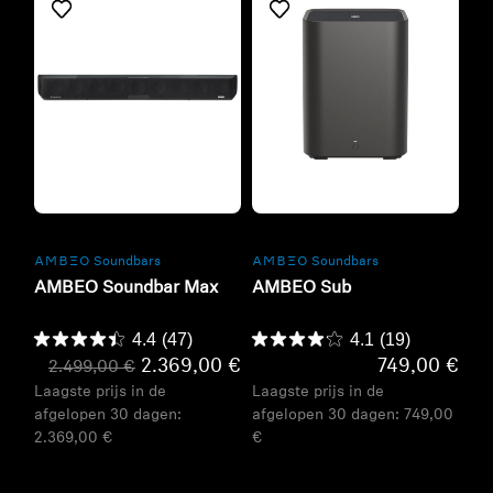
Refurbished
Refurbished
-AMBEO- Soundbars
-AMBEO- Soundbars
AMBEO Soundbar Max
AMBEO Sub
4.4
(47)
4.1
(19)
2.369,00 €
749,00 €
2.499,00 €
Laagste prijs in de
Laagste prijs in de
afgelopen 30 dagen:
afgelopen 30 dagen:
749,00
2.369,00 €
€