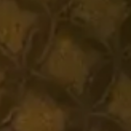
Koptelefoononderdelen en accessoires
Hearing
Gehoor per categorie
TV-koptelefoons voor gehoorondersteuning
Gehoorbronnen
Originele gehooronderdelengehoor en accessoires
Soundbars