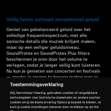
Veilig horen ontmoet sensationeel geluid
Geniet van gebalanceerd geluid over het
volledige frequentiespectrum, met alle
sonische details die muziek briljant maken,
maar op een veiliger geluidsniveau.
SoundProtex en SoundProtex Plus filters
beschermen je oren door het volume te
verlagen, zodat je langer veilig kunt luisteren.
Nu kun je genieten van concerten en festivals
— zonder je zorgen te hoeven maken over je
oren.
Toestemmingsverklaring
Wij, Sennheiser Hearing, gebruiken cookies of vergelijkbare
technologieën voor technische doeleinden en andere soorten
cookies om je de beste ervaring tijdens je bezoek te bieden. Je
Hearing Protection
kunt je cookie-instellingen beheren door te klikken op de link