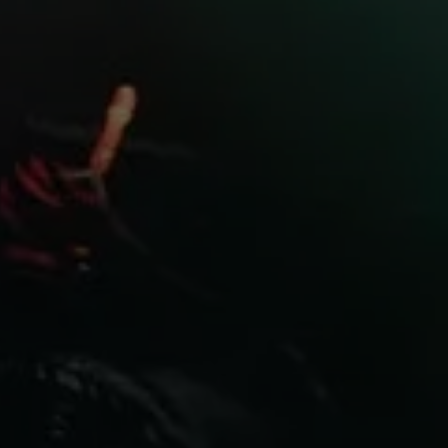
Professioneel
Inloggen vereist
Meld u aan bij uw account om producten aan uw
verlanglijst toe te voegen en uw eerder opgeslagen
artikelen te bekijken.