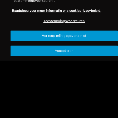
"Toestemmingsvoorkeuren".
Raadpleeg voor meer informatie ons cookieprivacybeleid.
Sorteren
Toestemmingsvoorkeuren
Verkoop mijn gegevens niet
Accepteren
Refurbished
Refurbished
Hearing Protection
Hearing Protection
SoundProtex Plus
SoundProtex
4.3
(4)
4.0
(4)