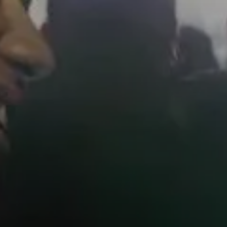
AMBEO soundbars en Subs
Ontdek AMBEO
AMBEO-onderdelen en accessoires
Ontdekken
Over ons
Innovaties
Sound Space
Support