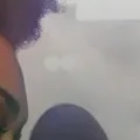
Koptelefoononderdelen en accessoires
Hearing
Gehoor per categorie
TV-koptelefoons voor gehoorondersteuning
Gehoorbronnen
Originele gehooronderdelengehoor en accessoires
Soundbars