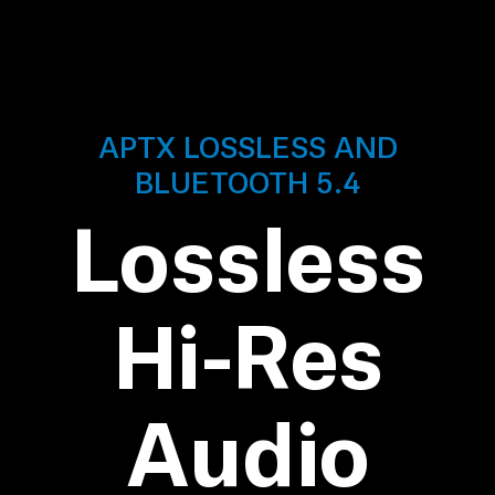
AMBEO soundbars en Subs
Ontdek AMBEO
AMBEO-onderdelen en accessoires
APTX LOSSLESS AND
BLUETOOTH 5.4
Ontdekken
Lossless
Over ons
Hi-Res
Innovaties
Sound Space
Audio
Support