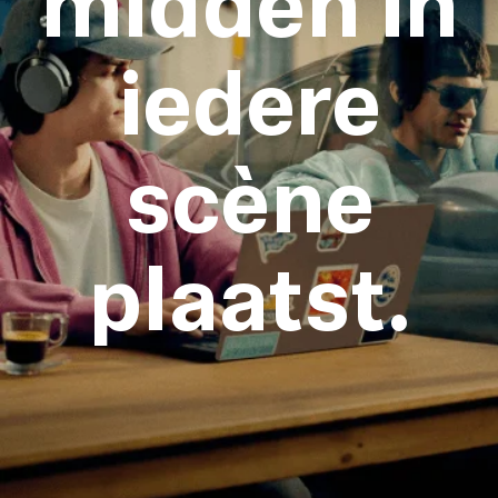
midden in
iedere
scène
plaatst.