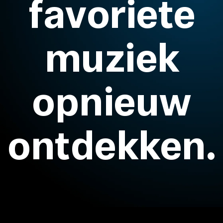
favoriete
Koptelefoononderdelen en accessoires
muziek
Hearing
opnieuw
Gehoor per categorie
TV-koptelefoons voor gehoorondersteuning
ontdekken.
Gehoorbronnen
Originele gehooronderdelengehoor en accessoires
Soundbars