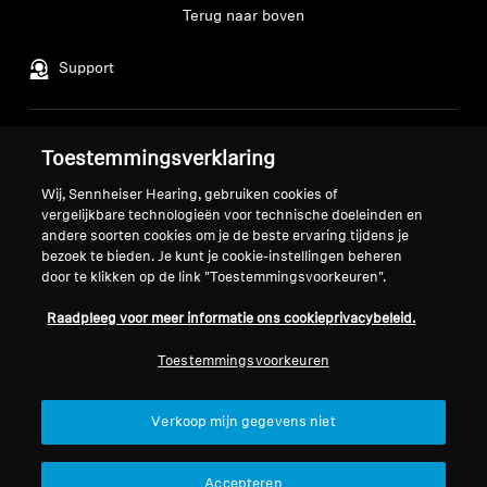
Terug naar boven
Support
Juridische kennisgeving
Ons bedrijf
Toestemmingsverklaring
Over ons
Wij, Sennheiser Hearing, gebruiken cookies of
Herroep overeenkomst
Carrière bij Sonova
vergelijkbare technologieën voor technische doeleinden en
Perscontacten
Wereldwijd privacybeleid
andere soorten cookies om je de beste ervaring tijdens je
Nieuwskamer
bezoek te bieden. Je kunt je cookie-instellingen beheren
Algemene verkoopvoorwaarden
door te klikken op de link "Toestemmingsvoorkeuren".
Sennheiser Consumer
voor online verkoop aan
merkambassadeurs
consumenten
Raadpleeg voor meer informatie ons cookieprivacybeleid.
Beleid voor gecoördineerde
Toestemmingsvoorkeuren
openbaarmaking van
kwetsbaarheden
Verkoop mijn gegevens niet
Accepteren