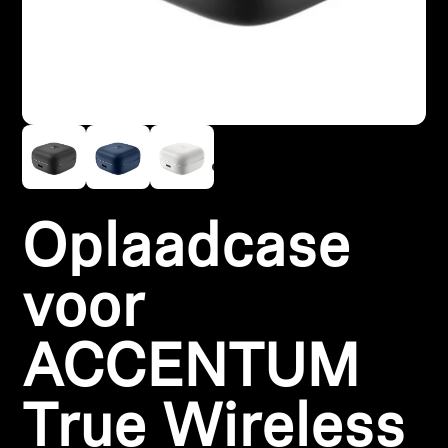
Koptelefoononderdelen en accessoires
Hearing
Gehoor per categorie
TV-koptelefoons voor gehoorondersteuning
Oplaadcase
Gehoorbronnen
voor
Originele gehooronderdelengehoor en accessoires
ACCENTUM
Soundbars
True Wireless