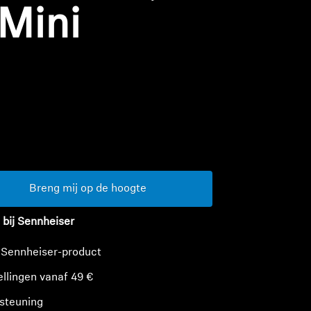
 Mini
n
Breng mij op de hoogte
 bij Sennheiser
 Sennheiser-product
ellingen vanaf 49 €
steuning