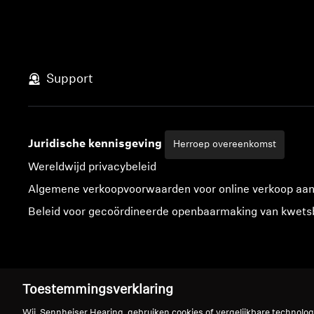
Support
Juridische kennisgeving
Herroep overeenkomst
Wereldwijd privacybeleid
Algemene verkoopvoorwaarden voor online verkoop aa
Beleid voor gecoördineerde openbaarmaking van kwet
Colofon
Verklaring inzake digitale toegankelijkheid
Cookie-instellingen
Toestemmingsverklaring
Wij, Sennheiser Hearing, gebruiken cookies of vergelijkbare technolo