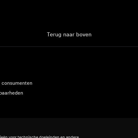
Terug naar boven
n consumenten
sbaarheden
gieën voor technische doeleinden en andere