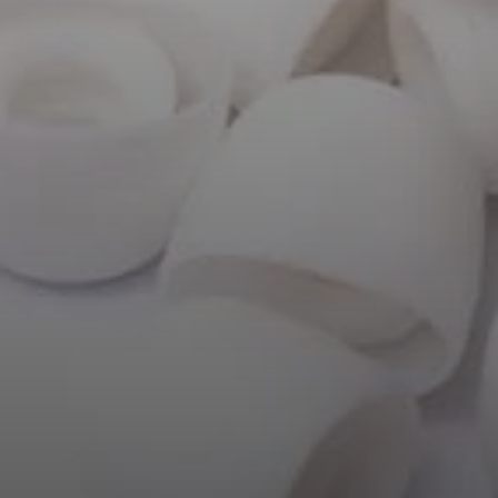
AMBEO soundbars en Subs
Ontdek AMBEO
AMBEO-onderdelen en accessoires
Ontdekken
Over ons
Innovaties
Sound Space
Support