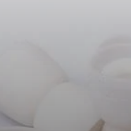
Koptelefoononderdelen en accessoires
Hearing
Gehoor per categorie
TV-koptelefoons voor gehoorondersteuning
Gehoorbronnen
Originele gehooronderdelengehoor en accessoires
Soundbars