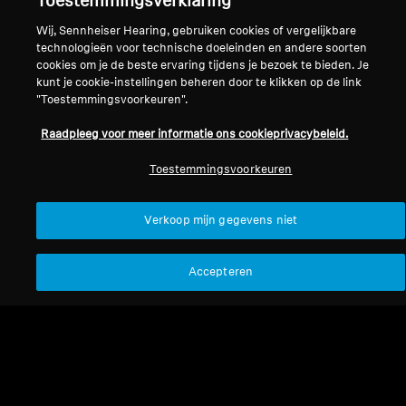
Toestemmingsverklaring
Wij, Sennheiser Hearing, gebruiken cookies of vergelijkbare
technologieën voor technische doeleinden en andere soorten
cookies om je de beste ervaring tijdens je bezoek te bieden. Je
kunt je cookie-instellingen beheren door te klikken op de link
"Toestemmingsvoorkeuren".
Raadpleeg voor meer informatie ons cookieprivacybeleid.
Refurbished
Refurbished
Toestemmingsvoorkeuren
Reserveonderdelen en
Reserveonderdelen en
Verkoop mijn gegevens niet
accessoires
accessoires
Oordopjes voor CX?
Oordopjes voor CX 1.00 /
1.00?/?2.00?/?100, wit
2.00 / 100, zwart
Accepteren
5,89 €
5,89 €
Laagste prijs in de afgelopen
Laagste prijs in de afgelopen
30 dagen:
5,89 €
30 dagen:
5,89 €
Toevoegen aan winkelwagen
Toevoegen aan winkelwag