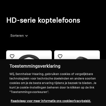
HD-serie koptelefoons
Sorteren
Toestemmingsverklaring
Wij, Sennheiser Hearing, gebruiken cookies of vergelijkbare
technologieën voor technische doeleinden en andere soorten
cookies om je de beste ervaring tijdens je bezoek te bieden. Je
kunt je cookie-instellingen beheren door te klikken op de link
"Toestemmingsvoorkeuren".
Refurbished
Raadpleeg voor meer informatie ons cookieprivacybeleid.