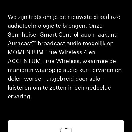
Koptelefoononderdelen en accessoires
We zijn trots om je de nieuwste draadloze
audiotechnologie te brengen. Onze
Sennheiser Smart Control-app maakt nu
Hearing
Auracast™ broadcast audio mogelijk op
Gehoor per categorie
MOMENTUM True Wireless 4 en
ACCENTUM True Wireless, waarmee de
TV-koptelefoons voor gehoorondersteuning
manieren waarop je audio kunt ervaren en
delen worden uitgebreid door solo-
Gehoorbronnen
luisteren om te zetten in een gedeelde
Originele gehooronderdelengehoor en accessoires
ervaring.
Soundbars