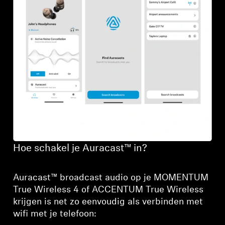
Inloggen vereist
Meld u aan bij uw account om producten aan uw
verlanglijst toe te voegen en uw eerder
opgeslagen artikelen te bekijken.
Login
Hoe schakel je Auracast™ in?
Auracast™ broadcast audio op je MOMENTUM
True Wireless 4 of ACCENTUM True Wireless
krijgen is net zo eenvoudig als verbinden met
wifi met je telefoon: