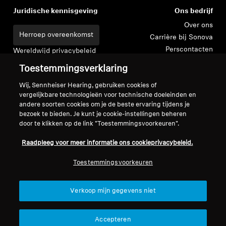
Juridische kennisgeving
Ons bedrijf
Over ons
Herroep overeenkomst
Carrière bij Sonova
Perscontacten
Wereldwijd privacybeleid
Nieuwskamer
Algemene verkoopvoorwaarden
Toestemmingsverklaring
Sennheiser Consumer
voor online verkoop aan
Wij, Sennheiser Hearing, gebruiken cookies of
merkambassadeurs
consumenten
vergelijkbare technologieën voor technische doeleinden en
Beleid voor gecoördineerde
andere soorten cookies om je de beste ervaring tijdens je
openbaarmaking van
bezoek te bieden. Je kunt je cookie-instellingen beheren
kwetsbaarheden
door te klikken op de link "Toestemmingsvoorkeuren".
Raadpleeg voor meer informatie ons cookieprivacybeleid.
Toestemmingsvoorkeuren
Colofon
Cookie-instellingen
Verkoop mijn gegevens niet
Verklaring inzake digitale toegankelijkheid
© 2026 Sonova Consumer Hearing GmbH
Accepteren