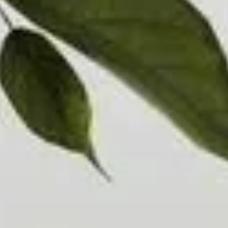
AMBEO soundbars en Subs
Ontdek AMBEO
AMBEO-onderdelen en accessoires
Ontdekken
Over ons
Innovaties
Sound Space
Support