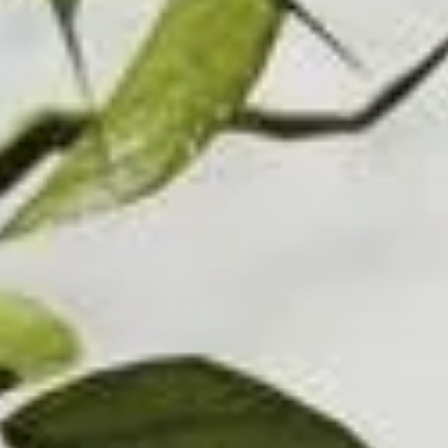
Koptelefoononderdelen en accessoires
Hearing
Gehoor per categorie
TV-koptelefoons voor gehoorondersteuning
Gehoorbronnen
Originele gehooronderdelengehoor en accessoires
Soundbars