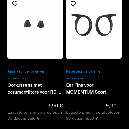
Refurbished
Refurbished
Reserveonderdelen en
Reserveonderdelen en
accessoires
accessoires
Oorkussens met
Ear Fins voor
cerumenfilters voor RS /
MOMENTUM Sport
RR-serie, (L, 1 paar)
9,90 €
9,90 €
Laagste prijs in de afgelopen
Laagste prijs in de afgelopen
30 dagen:
9,90 €
30 dagen:
9,90 €