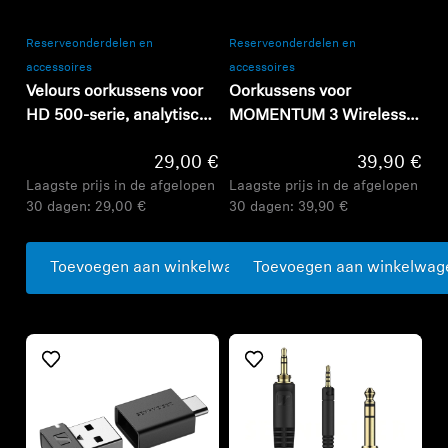
Reserveonderdelen en
Reserveonderdelen en
accessoires
accessoires
Velours oorkussens voor
Oorkussens voor
HD 500-serie, analytische
MOMENTUM 3 Wireless,
tuning
zwart
29,00 €
39,90 €
Laagste prijs in de afgelopen
Laagste prijs in de afgelopen
30 dagen:
29,00 €
30 dagen:
39,90 €
Toevoegen aan winkelwagen
Toevoegen aan winkelwag