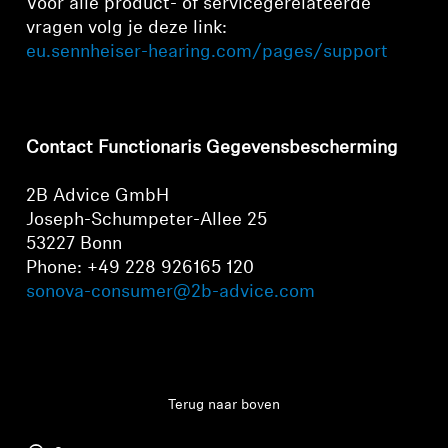
Voor alle product- of servicegerelateerde
AMBEO soundbars en Subs
vragen volg je deze link:
eu.sennheiser-hearing.com/pages/support
Ontdek AMBEO
AMBEO-onderdelen en accessoires
Contact Functionaris Gegevensbescherming
2B Advice GmbH
Ontdekken
Joseph-Schumpeter-Allee 25
53227 Bonn
Over ons
Phone: +49 228 926165 120
sonova-consumer@2b-advice.com
Innovaties
Inloggen vereist
Meld u aan bij uw account om producten aan uw
Sound Space
verlanglijst toe te voegen en uw eerder
opgeslagen artikelen te bekijken.
Terug naar boven
Login
Support