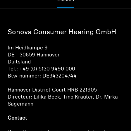
Colofon
Koptelefoononderdelen en accessoires
Sonova Consumer Hearing GmbH
Hearing
Im Heidkampe 9
Gehoor per categorie
DE - 30659 Hannover
Duitsland
TV-koptelefoons voor gehoorondersteuning
Tel.: +49 (0) 5130 9490 000
Btw-nummer: DE343204744
Gehoorbronnen
Hannover District Court HRB 221905
Originele gehooronderdelengehoor en accessoires
Directeur: Lilika Beck, Tino Krauter, Dr. Mirka
Sagemann
Contact
Soundbars