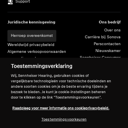
Support
Professioneel
Juridische kennisgeving
Ons bedrijf
Over ons
Herroep overeenkomst
Carrière bij Sonova
Perscontacten
Wereldwijd privacybeleid
Nieuwskamer
Algemene verkoopvoorwaarden
Sennheiser Consumer
voor online verkoop aan
merkambassadeurs
consumenten
Toestemmingsverklaring
Beleid voor gecoördineerde
Wij, Sennheiser Hearing, gebruiken cookies of
openbaarmaking van
vergelijkbare technologieën voor technische doeleinden en
kwetsbaarheden
andere soorten cookies om je de beste ervaring tijdens je
bezoek te bieden. Je kunt je cookie-instellingen beheren
door te klikken op de link "Toestemmingsvoorkeuren".
Raadpleeg voor meer informatie ons cookieprivacybeleid.
Colofon
Cookie-instellingen
Toestemmingsvoorkeuren
Verklaring inzake digitale toegankelijkheid