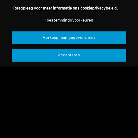
Raadpleeg voor meer informatie ons cookieprivacybeleid.
Professioneel
Toestemmingsvoorkeuren
Terug naar boven
Verkoop mijn gegevens niet
Support
Accepteren
Juridische kennisgeving
Ons bedrijf
Over ons
Herroep overeenkomst
Carrière bij Sonova
Perscontacten
Wereldwijd privacybeleid
Nieuwskamer
Algemene verkoopvoorwaarden
Sennheiser Consumer
voor online verkoop aan
merkambassadeurs
consumenten
Beleid voor gecoördineerde
openbaarmaking van
kwetsbaarheden