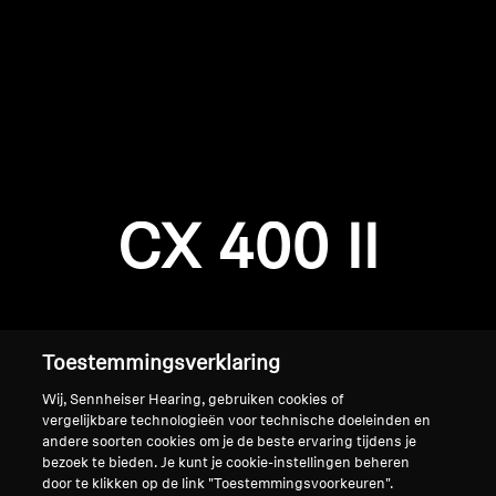
AMBEO soundbars en Subs
Ontdek AMBEO
AMBEO-onderdelen en accessoires
Inloggen vereist
Meld u aan bij uw account om producten aan uw
verlanglijst toe te voegen en uw eerder
Ontdekken
CX 400 II
opgeslagen artikelen te bekijken.
Over ons
Login
Innovaties
Toestemmingsverklaring
Sound Space
Wij, Sennheiser Hearing, gebruiken cookies of
vergelijkbare technologieën voor technische doeleinden en
andere soorten cookies om je de beste ervaring tijdens je
bezoek te bieden. Je kunt je cookie-instellingen beheren
Support
Home
door te klikken op de link "Toestemmingsvoorkeuren".