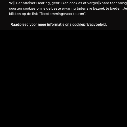
Wij, Sennheiser Hearing, gebruiken cookies of vergelijkbare technolo
soorten cookies om je de beste ervaring tijdens je bezoek te bieden. Je
klikken op de link "Toestemmingsvoorkeuren".
Raadpleeg voor meer informatie ons cookieprivacybeleid.
Refurbished
Reserveonderdelen en accessoires
Velours oorkussens voor HD 500-serie,
analytische tuning