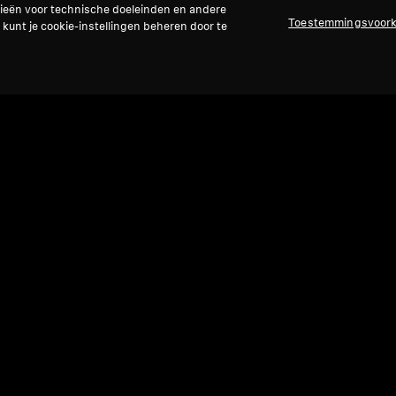
gieën voor technische doeleinden en andere
Toestemmingsvoor
 kunt je cookie-instellingen beheren door te
Refurbished
Ref
Reserveonderdelen en accessoires
Reser
Kabel voor HD 500 serie, 1,80 m, 3,5 mm
HD 
jack