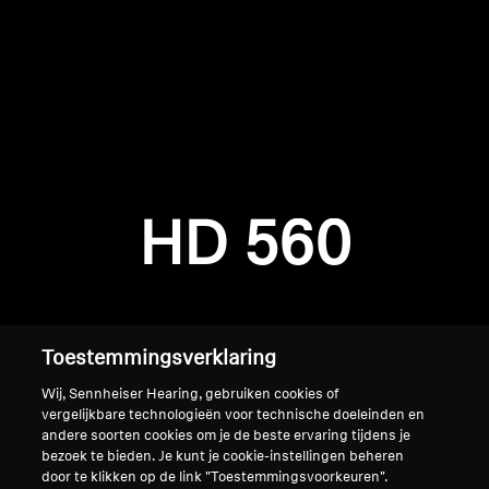
AMBEO soundbars en Subs
Ontdek AMBEO
AMBEO-onderdelen en accessoires
Inloggen vereist
Meld u aan bij uw account om producten aan uw
verlanglijst toe te voegen en uw eerder
Ontdekken
HD 560
opgeslagen artikelen te bekijken.
Over ons
Login
Innovaties
Toestemmingsverklaring
Sound Space
Wij, Sennheiser Hearing, gebruiken cookies of
vergelijkbare technologieën voor technische doeleinden en
andere soorten cookies om je de beste ervaring tijdens je
bezoek te bieden. Je kunt je cookie-instellingen beheren
Support
Home
door te klikken op de link "Toestemmingsvoorkeuren".