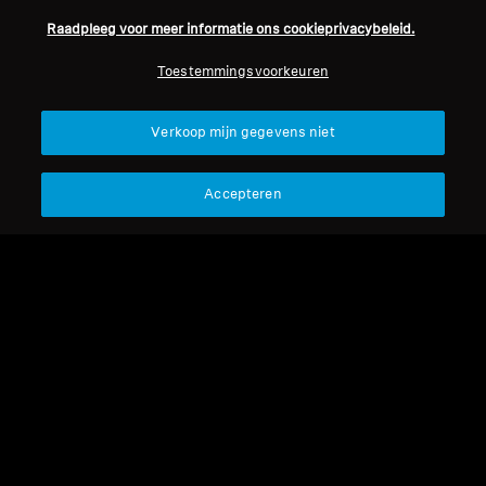
Raadpleeg voor meer informatie ons cookieprivacybeleid.
Professioneel
Toestemmingsvoorkeuren
Terug naar boven
Verkoop mijn gegevens niet
Support
Accepteren
Juridische kennisgeving
Ons bedrijf
Over ons
Herroep overeenkomst
Carrière bij Sonova
Perscontacten
Wereldwijd privacybeleid
Nieuwskamer
Algemene verkoopvoorwaarden
Sennheiser Consumer
voor online verkoop aan
merkambassadeurs
consumenten
Beleid voor gecoördineerde
openbaarmaking van
kwetsbaarheden