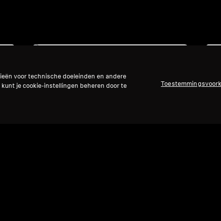
Refurbished
gieën voor technische doeleinden en andere
Toestemmingsvoor
 kunt je cookie-instellingen beheren door te
Reserveonderdelen en accessoires
Schuimrubberen beschermschijf voor HD
600-serie
4,99 €
Laagste prijs in de afgelopen 30 dagen:
4,99 €
Ref