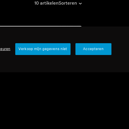
10 artikelen
Sorteren
keuren
Verkoop mijn gegevens niet
Accepteren
urbished