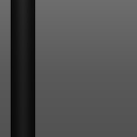
Inloggen vereist
Meld u aan bij uw account om producten aan uw verlanglijst
toe te voegen en uw eerder opgeslagen artikelen te bekijken.
Login