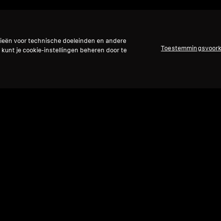
gieën voor technische doeleinden en andere
Toestemmingsvoor
 kunt je cookie-instellingen beheren door te
Refurbished
Ref
Reserveonderdelen en accessoires
Reser
 mm
Hoofdbandvulling voor HD 800-serie
Geba