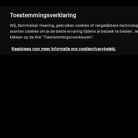
Toestemmingsverklaring
Wij, Sennheiser Hearing, gebruiken cookies of vergelijkbare technolo
soorten cookies om je de beste ervaring tijdens je bezoek te bieden. Je
klikken op de link "Toestemmingsvoorkeuren".
Raadpleeg voor meer informatie ons cookieprivacybeleid.
Refurbished
Reserveonderdelen en accessoires
Kabel voor HD 800 serie, 3,00 m, 6,35