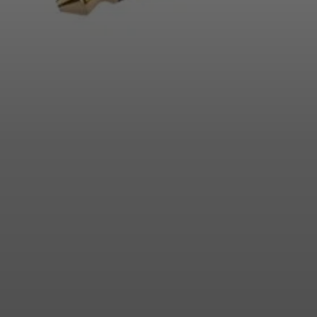
Inloggen vereist
Meld u aan bij uw account om producten aan uw verlanglijst
toe te voegen en uw eerder opgeslagen artikelen te bekijken.
Login