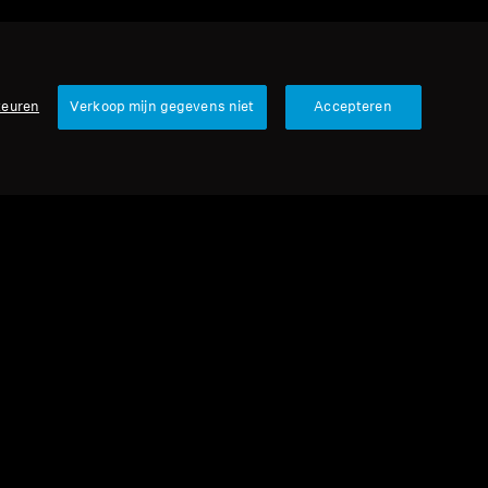
keuren
Verkoop mijn gegevens niet
Accepteren
urbished
veonderdelen en accessoires
lanceerde kabel voor HD 800-serie,