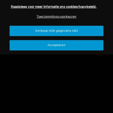
Raadpleeg voor meer informatie ons cookieprivacybeleid.
Professioneel
Toestemmingsvoorkeuren
Terug naar boven
Verkoop mijn gegevens niet
Support
Accepteren
Juridische kennisgeving
Ons bedrijf
Over ons
Herroep overeenkomst
Carrière bij Sonova
Perscontacten
Wereldwijd privacybeleid
Nieuwskamer
Algemene verkoopvoorwaarden
Sennheiser Consumer
voor online verkoop aan
merkambassadeurs
consumenten
Beleid voor gecoördineerde
openbaarmaking van
kwetsbaarheden