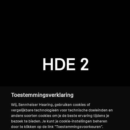
AMBEO soundbars en Subs
Ontdek AMBEO
AMBEO-onderdelen en accessoires
Inloggen vereist
Meld u aan bij uw account om producten aan uw
verlanglijst toe te voegen en uw eerder
Ontdekken
HDE 2
opgeslagen artikelen te bekijken.
Over ons
Login
Innovaties
Toestemmingsverklaring
Sound Space
Wij, Sennheiser Hearing, gebruiken cookies of
vergelijkbare technologieën voor technische doeleinden en
andere soorten cookies om je de beste ervaring tijdens je
bezoek te bieden. Je kunt je cookie-instellingen beheren
Support
Home
door te klikken op de link "Toestemmingsvoorkeuren".