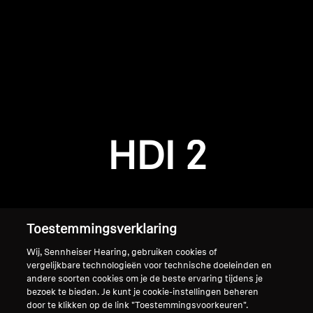
AMBEO soundbars en Subs
Ontdek AMBEO
AMBEO-onderdelen en accessoires
Inloggen vereist
Meld u aan bij uw account om producten aan uw
verlanglijst toe te voegen en uw eerder
Ontdekken
HDI 2
opgeslagen artikelen te bekijken.
Over ons
Login
Innovaties
Toestemmingsverklaring
Sound Space
Wij, Sennheiser Hearing, gebruiken cookies of
vergelijkbare technologieën voor technische doeleinden en
andere soorten cookies om je de beste ervaring tijdens je
bezoek te bieden. Je kunt je cookie-instellingen beheren
Support
Home
door te klikken op de link "Toestemmingsvoorkeuren".