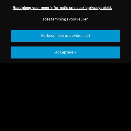
Raadpleeg voor meer informatie ons cookieprivacybeleid.
Professioneel
Toestemmingsvoorkeuren
Terug naar boven
Verkoop mijn gegevens niet
Support
Accepteren
Juridische kennisgeving
Ons bedrijf
Over ons
Herroep overeenkomst
Carrière bij Sonova
Perscontacten
Wereldwijd privacybeleid
Nieuwskamer
Algemene verkoopvoorwaarden
Sennheiser Consumer
voor online verkoop aan
merkambassadeurs
consumenten
Beleid voor gecoördineerde
openbaarmaking van
kwetsbaarheden