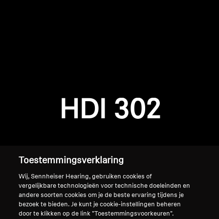
AMBEO soundbars en Subs
Ontdek AMBEO
AMBEO-onderdelen en accessoires
Inloggen vereist
Meld u aan bij uw account om producten aan uw
verlanglijst toe te voegen en uw eerder
Ontdekken
HDI 302
opgeslagen artikelen te bekijken.
Over ons
Login
Innovaties
Toestemmingsverklaring
Sound Space
Wij, Sennheiser Hearing, gebruiken cookies of
vergelijkbare technologieën voor technische doeleinden en
andere soorten cookies om je de beste ervaring tijdens je
bezoek te bieden. Je kunt je cookie-instellingen beheren
Support
Home
door te klikken op de link "Toestemmingsvoorkeuren".