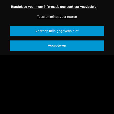
Raadpleeg voor meer informatie ons cookieprivacybeleid.
Professioneel
Toestemmingsvoorkeuren
Terug naar boven
Verkoop mijn gegevens niet
Support
Accepteren
Juridische kennisgeving
Ons bedrijf
Over ons
Herroep overeenkomst
Carrière bij Sonova
Perscontacten
Wereldwijd privacybeleid
Nieuwskamer
Algemene verkoopvoorwaarden
Sennheiser Consumer
voor online verkoop aan
merkambassadeurs
consumenten
Beleid voor gecoördineerde
openbaarmaking van
kwetsbaarheden