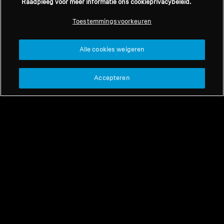
Raadpleeg voor meer informatie ons cookieprivacybeleid.
Professioneel
Toestemmingsvoorkeuren
Terug naar boven
Alle cookies weigeren
Support
Accepteren
Juridische informatie
Ons bedrijf
Over ons
Herroep overeenkomst
Carrière bij Sonova
Perscontacten
Wereldwijd privacybeleid
Nieuwskamer
Algemene verkoopvoorwaarden
Sennheiser Consumer
voor online verkoop aan
merkambassadeurs
consumenten
Beleid voor gecoördineerde
openbaarmaking van
kwetsbaarheden