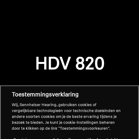
AMBEO soundbars en Subs
Ontdek AMBEO
AMBEO-onderdelen en accessoires
Inloggen vereist
Meld u aan bij uw account om producten aan uw
verlanglijst toe te voegen en uw eerder
HDV 820
Ontdekken
opgeslagen artikelen te bekijken.
Login
Over ons
Innovaties
Toestemmingsverklaring
Wij, Sennheiser Hearing, gebruiken cookies of
Sound Space
vergelijkbare technologieën voor technische doeleinden en
andere soorten cookies om je de beste ervaring tijdens je
bezoek te bieden. Je kunt je cookie-instellingen beheren
Home
door te klikken op de link "Toestemmingsvoorkeuren".
Support